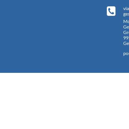
vi
ge
Mo
Ge
Gr
99
Ge
po