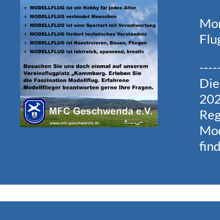
Mom
Flu
----
Die
202
Reg
Mod
fin